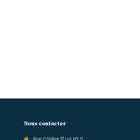
Nous contacter
Rue Côtière 111 Lot N3 ZI.