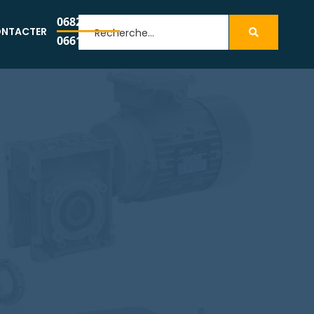
0682233979
NTACTER
0661951149