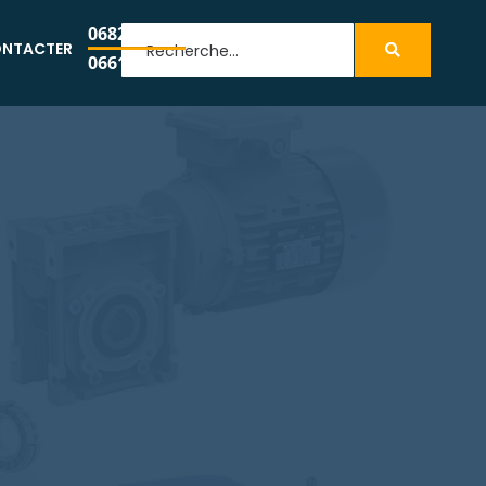
0682233979
NTACTER
0661951149